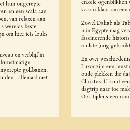
enkele ogenblikken va
met hun ongerepte
voor u klaar om een o
ren en een scala aan
doen, van relaxen aan
Zowel Dahab als Tab
's werelds beste
u in Egypte mag verw
ijn om hier iets leuks
fascinerende histori
oudste (nog gebruikt
veau en verblijf in
En over geschiedenis
e kunstmatige
Luxor zijn een must 
ongerepte golfbanen,
oude plekken die da
anden - allemaal met
Christus. U kunt een
dagtrip naar toe mak
Ook tijdens een rondr