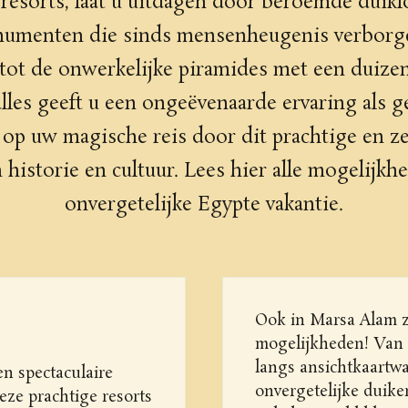
esorts, laat u uitdagen door beroemde duikl
menten die sinds mensenheugenis verborge
tot de onwerkelijke piramides met een duizen
alles geeft u een ongeëvenaarde ervaring als 
 op uw magische reis door dit prachtige en ze
 historie en cultuur. Lees hier alle mogelijk
onvergetelijke Egypte vakantie.
Ook in Marsa Alam zi
mogelijkheden! Van 
langs ansichtkaartw
n spectaculaire
onvergetelijke duike
eze prachtige resorts