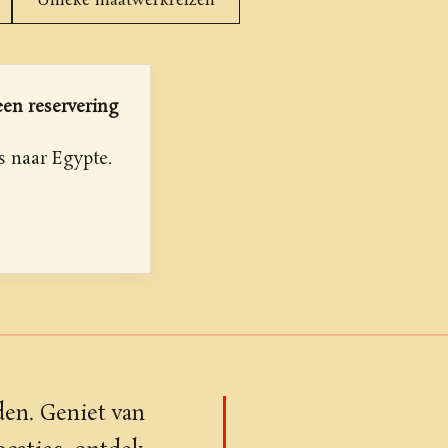
Unieke maatwerkreizen
 een reservering
s naar Egypte.
den. Geniet van