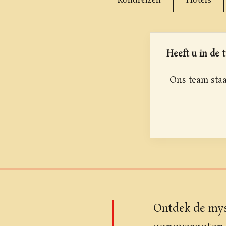
Rondreizen
Hotels
Heeft u in de t
Ons team staa
Ontdek de myst