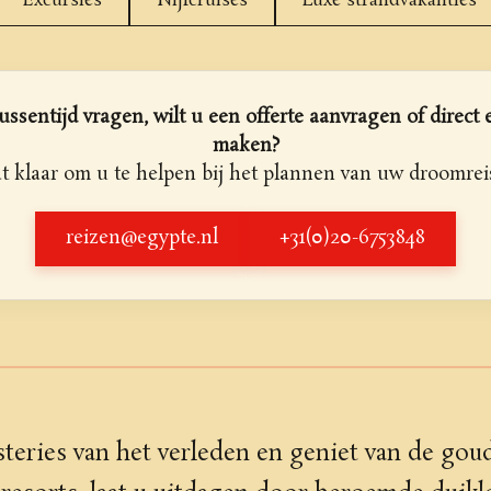
Excursies
Nijlcruises
Luxe strandvakanties
ussentijd vragen, wilt u een offerte aanvragen of direct
maken?
t klaar om u te helpen bij het plannen van uw droomrei
reizen@egypte.nl
+31(0)20-6753848
eries van het verleden en geniet van de gou